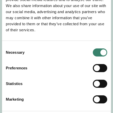
Gör en intresseanmälan så kontaktar vi dig med
We also share information about your use of our site with
mer information om våra aktuella uppdrag.
our social media, advertising and analytics partners who
Tillsammans matchar vi dig mot ditt
may combine it with other information that you’ve
drömuppdrag. Välkommen!
provided to them or that they’ve collected from your use
of their services.
Tillbaka till Sverek
C
Necessary
o
n
s
Preferences
e
n
t
Statistics
S
e
Marketing
l
e