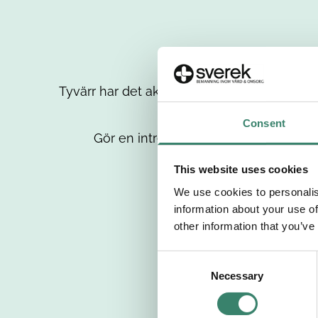
Tyvärr har det aktuella jobbet tagits bort då
up
Consent
Gör en intresseanmälan så kontaktar 
This website uses cookies
We use cookies to personalis
information about your use of
other information that you’ve
C
Necessary
o
n
s