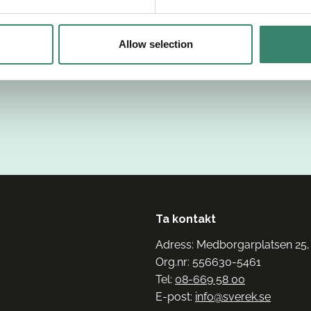
Allow selection
Ta kontakt
Adress: Medborgarplatsen 25,
Org.nr: 556630-5461
Tel:
08-669 58 00
E-post:
info@sverek.se