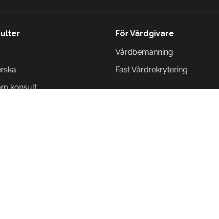
ulter
För Vårdgivare
Vårdbemanning
erska
Fast Vårdrekrytering
om konsult
Norge
 Danmark