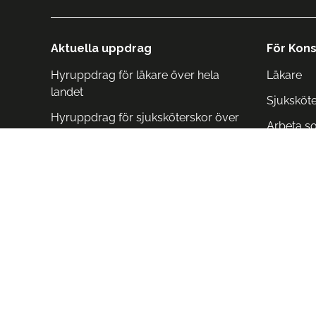
Aktuella uppdrag
För Kons
Hyruppdrag för läkare över hela
Läkare
landet
Sjuksköt
Hyruppdrag för sjuksköterskor över
Arbeta s
hela landet
Arbeta i 
Arbeta i