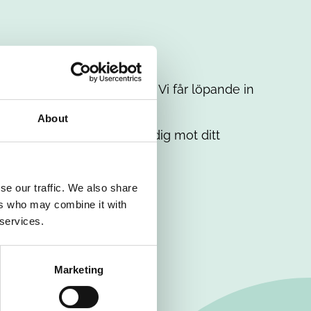
t intresse. Misströsta inte. Vi får löpande in
em.
About
. Tillsammans matchar vi dig mot ditt
se our traffic. We also share
ers who may combine it with
 services.
Marketing