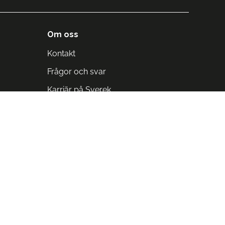
Om oss
Kontakt
Frågor och svar
Karriär på Sverek
Blodomloppet
Rädda liv på arbetstid