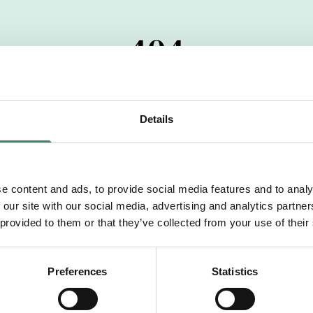
404
 startdatumet har passerats. Vi uppskattar verkligen dit
pdrag, ibland snabbare än vad vi hinner publicera d
Details
vi dig med mer information om våra aktuella uppdrag
drömuppdrag. Välkommen!
e content and ads, to provide social media features and to analy
 our site with our social media, advertising and analytics partn
Tillbaka till Sverek
 provided to them or that they’ve collected from your use of their
Preferences
Statistics