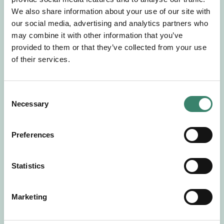
Gör en intresseanmälan så kontaktar vi dig med
We also share information about your use of our site with
mer information om våra aktuella uppdrag.
our social media, advertising and analytics partners who
Tillsammans matchar vi dig mot ditt
may combine it with other information that you’ve
drömuppdrag. Välkommen!
provided to them or that they’ve collected from your use
of their services.
Tillbaka till Sverek
C
Necessary
o
n
s
Preferences
e
n
t
Statistics
S
e
Marketing
l
e