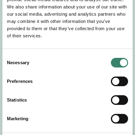
Gör en intresseanmälan så kontaktar vi dig med
We also share information about your use of our site with
mer information om våra aktuella uppdrag.
our social media, advertising and analytics partners who
Tillsammans matchar vi dig mot ditt
may combine it with other information that you’ve
drömuppdrag. Välkommen!
provided to them or that they’ve collected from your use
of their services.
Tillbaka till Sverek
C
Necessary
o
n
s
Preferences
e
n
t
Statistics
S
e
Marketing
l
e