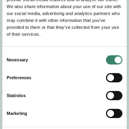
Gör en intresseanmälan så kontaktar vi dig med
We also share information about your use of our site with
mer information om våra aktuella uppdrag.
our social media, advertising and analytics partners who
Tillsammans matchar vi dig mot ditt
may combine it with other information that you’ve
drömuppdrag. Välkommen!
provided to them or that they’ve collected from your use
of their services.
Tillbaka till Sverek
C
Necessary
o
n
s
Preferences
e
n
t
Statistics
S
e
Marketing
l
e