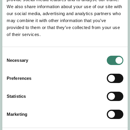
Gör en intresseanmälan så kontaktar vi dig med
We also share information about your use of our site with
mer information om våra aktuella uppdrag.
our social media, advertising and analytics partners who
Tillsammans matchar vi dig mot ditt
may combine it with other information that you’ve
drömuppdrag. Välkommen!
provided to them or that they’ve collected from your use
of their services.
Tillbaka till Sverek
C
Necessary
o
n
s
Preferences
e
n
t
Statistics
S
e
Marketing
l
e