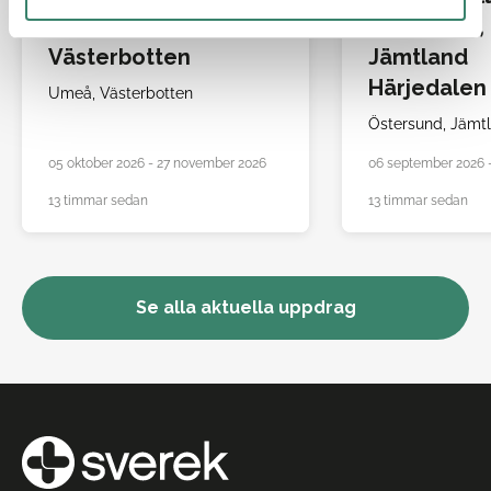
Umeå,
Östersund,
Västerbotten
Jämtland
Härjedalen
Umeå,
Västerbotten
Östersund,
Jämtl
05 oktober 2026 - 27 november 2026
06 september 2026 -
13 timmar sedan
13 timmar sedan
Se alla aktuella uppdrag