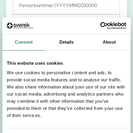
Personnummer (YYYYMMDDXXXX)
Förnamn
Efternamn
Consent
Details
About
Välj yrkesroll
This website uses cookies
We use cookies to personalise content and ads, to
Välj önskat arbetsområde
provide social media features and to analyse our traffic.
We also share information about your use of our site with
Välj önskad anställningsform
our social media, advertising and analytics partners who
may combine it with other information that you’ve
provided to them or that they’ve collected from your use
+46
of their services.
E-post