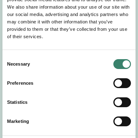
Gör en intresseanmälan så kontaktar vi dig med
We also share information about your use of our site with
mer information om våra aktuella uppdrag.
our social media, advertising and analytics partners who
Tillsammans matchar vi dig mot ditt
may combine it with other information that you’ve
drömuppdrag. Välkommen!
provided to them or that they’ve collected from your use
of their services.
Tillbaka till Sverek
C
Necessary
o
n
s
Preferences
e
n
t
Statistics
S
e
Marketing
l
e