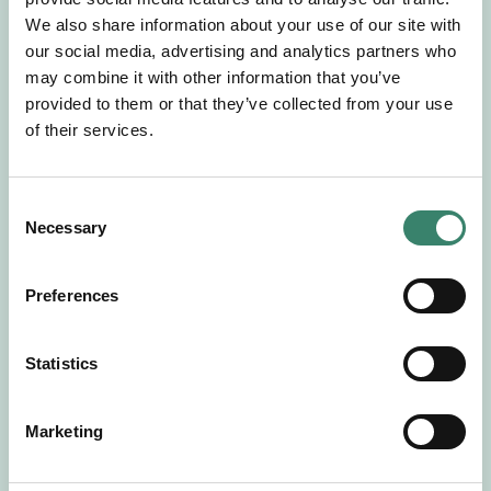
Gör en intresseanmälan så kontaktar vi dig med
We also share information about your use of our site with
mer information om våra aktuella uppdrag.
our social media, advertising and analytics partners who
Tillsammans matchar vi dig mot ditt
may combine it with other information that you’ve
drömuppdrag. Välkommen!
provided to them or that they’ve collected from your use
of their services.
Tillbaka till Sverek
C
Necessary
o
n
s
Preferences
e
n
t
Statistics
S
e
Marketing
l
e