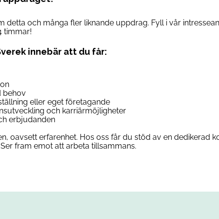
om detta och många fler liknande uppdrag. Fyll i vår intresse
4 timmar!
Sverek innebär att du får:
son
d behov
anställning eller eget företagande
ensutveckling och karriärmöjligheter
 och erbjudanden
n, oavsett erfarenhet. Hos oss får du stöd av en dedikerad ko
Ser fram emot att arbeta tillsammans.