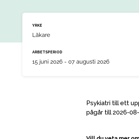
YRKE
Läkare
ARBETSPERIOD
15 juni 2026 - 07 augusti 2026
Psykiatri till ett uppdrag i Luleå, Norrbotten. Uppdraget startar 2026-06-15 och
pågår till 2026-08
Vill du veta mer o