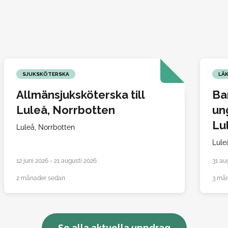
SJUKSKÖTERSKA
LÄ
Allmänsjuksköterska till
Ba
Luleå, Norrbotten
un
Lu
Luleå,
Norrbotten
Lule
12 juni 2026 - 21 augusti 2026
31 au
2 månader sedan
3 må
Se alla aktuella uppdrag