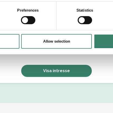
tällningsform
Preferences
Statistics
Allow selection
Jag godkänner Sverek’s
användarvillkor
och
sekretesspolicy
.
Visa intresse