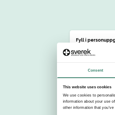
Fyll i personuppg
Personnummer 
Förnamn
Consent
Välj yrkesroll
This website uses cookies
We use cookies to personalis
Välj önskat arb
information about your use of
other information that you’ve