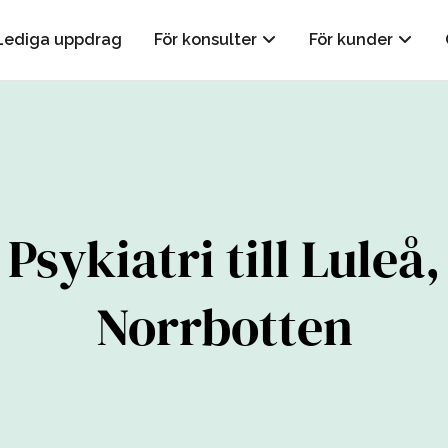
Lediga uppdrag
För konsulter
För kunder
Psykiatri till Luleå,
Norrbotten