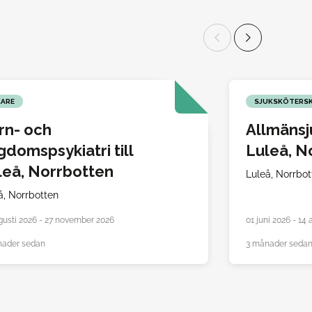
KARE
SJUKSKÖTERS
rn- och
Allmänsju
gdomspsykiatri till
Luleå, N
leå, Norrbotten
Luleå,
Norrbot
å,
Norrbotten
gusti 2026 - 27 november 2026
01 juni 2026 - 14
nader sedan
3 månader seda