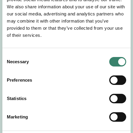
Gör en intresseanmälan så kontaktar vi dig med
We also share information about your use of our site with
mer information om våra aktuella uppdrag.
our social media, advertising and analytics partners who
Tillsammans matchar vi dig mot ditt
may combine it with other information that you’ve
drömuppdrag. Välkommen!
provided to them or that they’ve collected from your use
of their services.
Tillbaka till Sverek
C
Necessary
o
n
s
Preferences
e
n
t
Statistics
S
e
Marketing
l
e