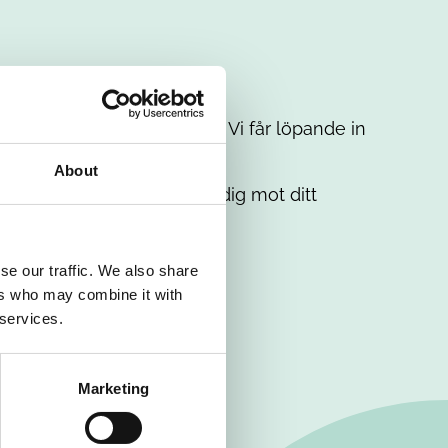
t intresse. Misströsta inte. Vi får löpande in
em.
About
. Tillsammans matchar vi dig mot ditt
se our traffic. We also share
ers who may combine it with
 services.
Marketing