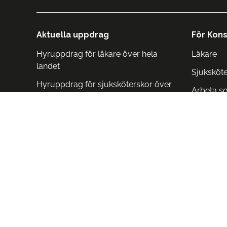
Aktuella uppdrag
För Kons
Hyruppdrag för läkare över hela
Läkare
landet
Sjuksköt
Hyruppdrag för sjuksköterskor över
Arbeta s
hela landet
Arbeta i 
Arbeta i