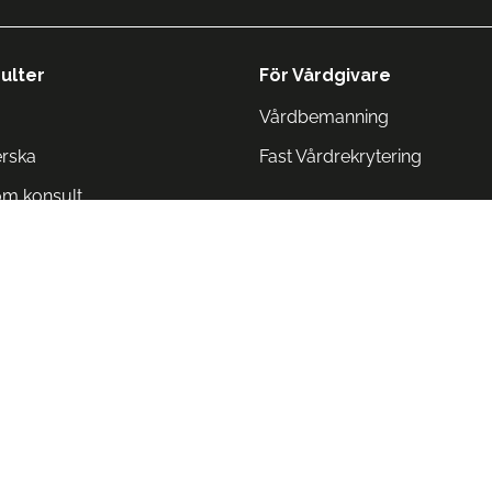
ulter
För Vårdgivare
Vårdbemanning
erska
Fast Vårdrekrytering
om konsult
Norge
 Danmark