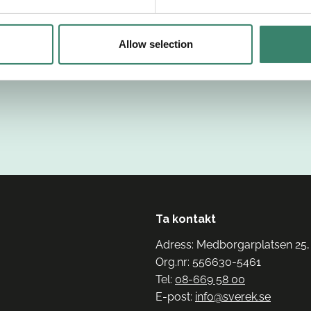
Allow selection
Ta kontakt
Adress: Medborgarplatsen 25,
Org.nr: 556630-5461
Tel:
08-669 58 00
E-post:
info@sverek.se