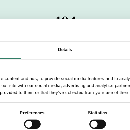
404
 startdatumet har passerats. Vi uppskattar verkligen dit
pdrag, ibland snabbare än vad vi hinner publicera d
Details
vi dig med mer information om våra aktuella uppdrag
drömuppdrag. Välkommen!
e content and ads, to provide social media features and to analy
 our site with our social media, advertising and analytics partn
Tillbaka till Sverek
 provided to them or that they’ve collected from your use of their
Preferences
Statistics