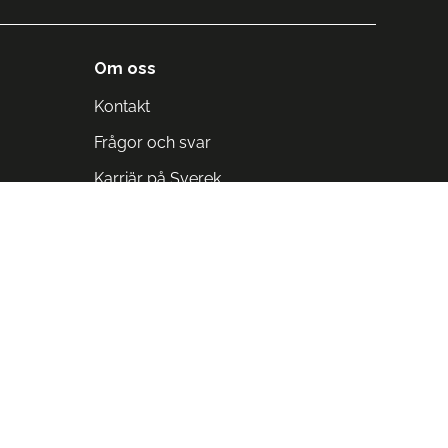
Om oss
Kontakt
Frågor och svar
Karriär på Sverek
Blodomloppet
Rädda liv på arbetstid