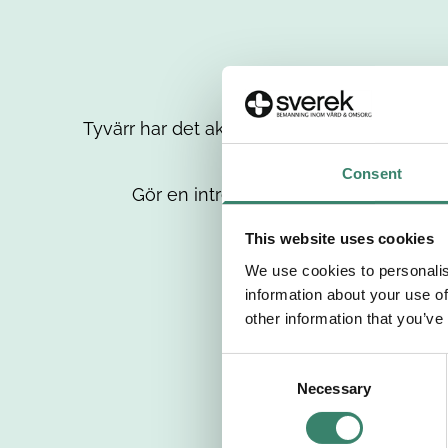
Tyvärr har det aktuella jobbet tagits bort då
up
Consent
Gör en intresseanmälan så kontaktar 
This website uses cookies
We use cookies to personalis
information about your use of
other information that you’ve
C
Necessary
o
n
s