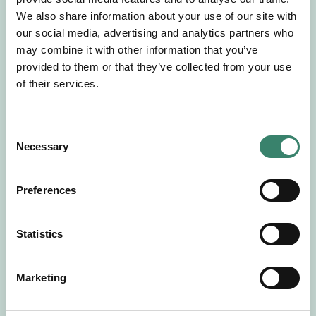
Gör en intresseanmälan så kontaktar vi dig med
We also share information about your use of our site with
mer information om våra aktuella uppdrag.
our social media, advertising and analytics partners who
Tillsammans matchar vi dig mot ditt
may combine it with other information that you’ve
drömuppdrag. Välkommen!
provided to them or that they’ve collected from your use
of their services.
Tillbaka till Sverek
C
Necessary
o
n
s
Preferences
e
n
t
Statistics
S
e
Marketing
l
e