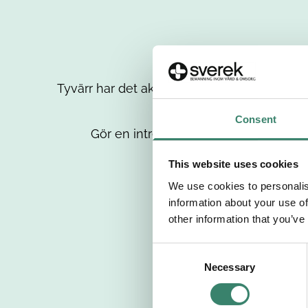
Tyvärr har det aktuella jobbet tagits bort då
up
Consent
Gör en intresseanmälan så kontaktar 
This website uses cookies
We use cookies to personalis
information about your use of
other information that you’ve
C
Necessary
o
n
s