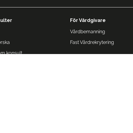
ulter
För Vårdgivare
Vårdbemanning
erska
Fast Vårdrekrytering
om konsult
Norge
 Danmark