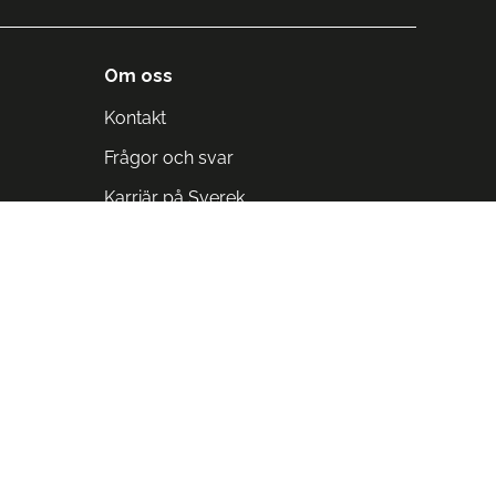
Om oss
Kontakt
Frågor och svar
Karriär på Sverek
Blodomloppet
Rädda liv på arbetstid