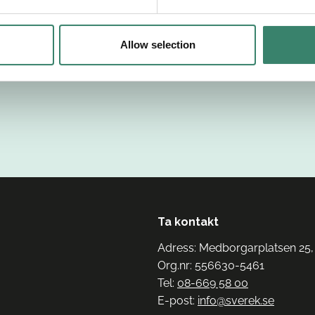
Allow selection
Ta kontakt
Adress: Medborgarplatsen 25,
Org.nr: 556630-5461
Tel:
08-669 58 00
E-post:
info@sverek.se