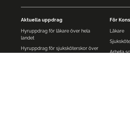
Aktuella uppdrag
För Kons
Hyruppdrag för läkare över hela
Läkare
landet
Sjuksköt
Hyruppdrag för sjuksköterskor över
Arbeta s
hela landet
Arbeta i 
Arbeta i