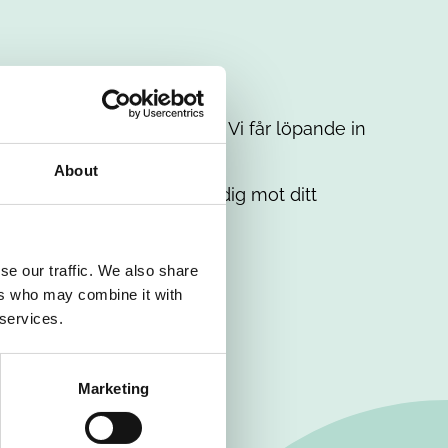
t intresse. Misströsta inte. Vi får löpande in
em.
About
. Tillsammans matchar vi dig mot ditt
se our traffic. We also share
ers who may combine it with
 services.
Marketing