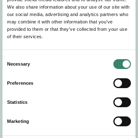
Gör en intresseanmälan så kontaktar vi dig med
We also share information about your use of our site with
mer information om våra aktuella uppdrag.
our social media, advertising and analytics partners who
Tillsammans matchar vi dig mot ditt
may combine it with other information that you’ve
drömuppdrag. Välkommen!
provided to them or that they’ve collected from your use
of their services.
Tillbaka till Sverek
C
Necessary
o
n
s
Preferences
e
n
t
Statistics
S
e
Marketing
l
e