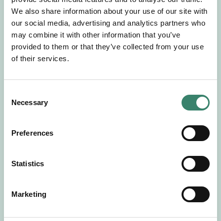
Gör en intresseanmälan så kontaktar vi dig med
We also share information about your use of our site with
mer information om våra aktuella uppdrag.
our social media, advertising and analytics partners who
Tillsammans matchar vi dig mot ditt
may combine it with other information that you’ve
drömuppdrag. Välkommen!
provided to them or that they’ve collected from your use
of their services.
Tillbaka till Sverek
C
Necessary
o
n
s
Preferences
e
n
t
Statistics
S
e
Marketing
l
e