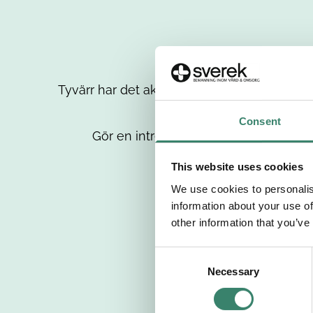
Tyvärr har det aktuella jobbet tagits bort då
up
Consent
Gör en intresseanmälan så kontaktar 
This website uses cookies
We use cookies to personalis
information about your use of
other information that you’ve
C
Necessary
o
n
s