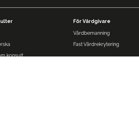
ulter
För Vårdgivare
Vårdbemanning
erska
Fast Vårdrekrytering
om konsult
Norge
 Danmark