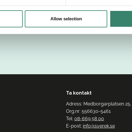
Allow selection
Ta kontakt
Adress: Medborgarplatsen 25,
Org.nr: 556630-5461
Tel:
08-669 58 00
E-post:
info@sverek.se