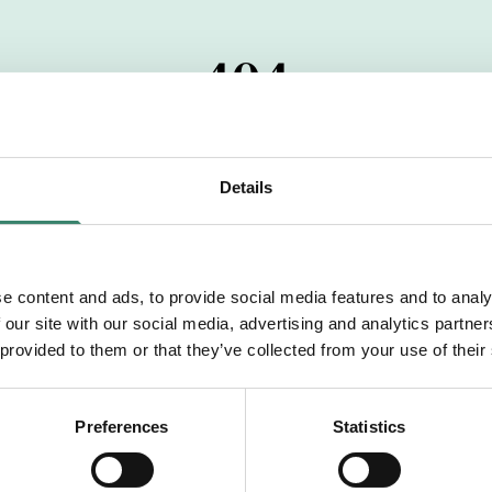
404
 startdatumet har passerats. Vi uppskattar verkligen dit
pdrag, ibland snabbare än vad vi hinner publicera d
Details
vi dig med mer information om våra aktuella uppdrag
drömuppdrag. Välkommen!
e content and ads, to provide social media features and to analy
 our site with our social media, advertising and analytics partn
Tillbaka till Sverek
 provided to them or that they’ve collected from your use of their
Preferences
Statistics