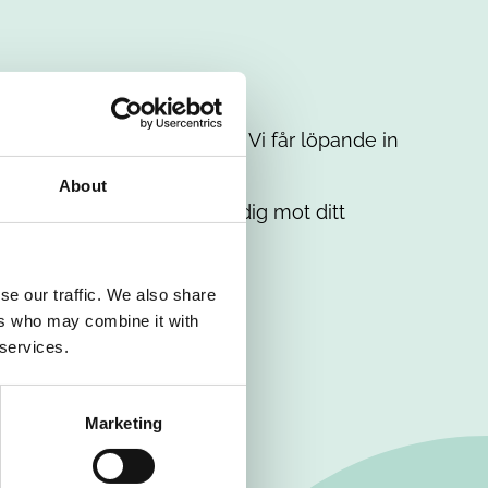
t intresse. Misströsta inte. Vi får löpande in
em.
About
. Tillsammans matchar vi dig mot ditt
se our traffic. We also share
ers who may combine it with
 services.
Marketing