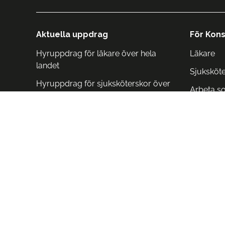
Aktuella uppdrag
För Kons
Hyruppdrag för läkare över hela
Läkare
landet
Sjuksköt
Hyruppdrag för sjuksköterskor över
Arbeta s
hela landet
Arbeta i 
Arbeta i