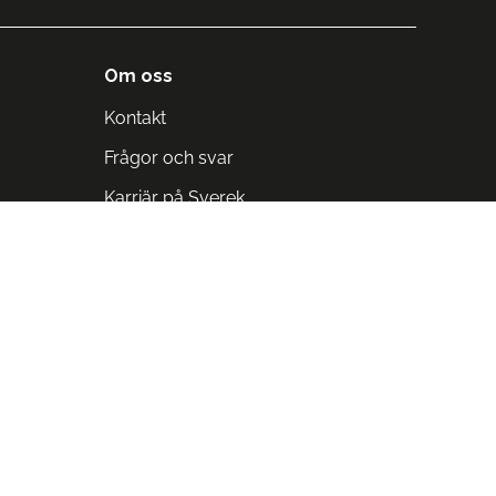
Om oss
Kontakt
Frågor och svar
Karriär på Sverek
Blodomloppet
Rädda liv på arbetstid