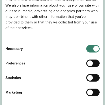
Gör en intresseanmälan så kontaktar vi dig med
We also share information about your use of our site with
mer information om våra aktuella uppdrag.
our social media, advertising and analytics partners who
Tillsammans matchar vi dig mot ditt
may combine it with other information that you’ve
drömuppdrag. Välkommen!
provided to them or that they’ve collected from your use
of their services.
Tillbaka till Sverek
C
Necessary
o
n
s
Preferences
e
n
t
Statistics
S
e
Marketing
l
e