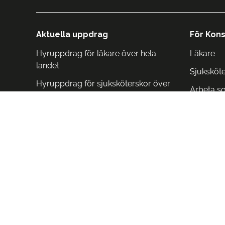
Aktuella uppdrag
För Kons
Hyruppdrag för läkare över hela
Läkare
landet
Sjuksköt
Hyruppdrag för sjuksköterskor över
Arbeta s
hela landet
Arbeta i 
Arbeta i