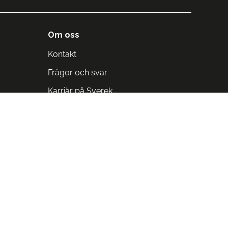
Om oss
Kontakt
Frågor och svar
Karriär på Sverek
Blodomloppet
Rädda liv på arbetstid