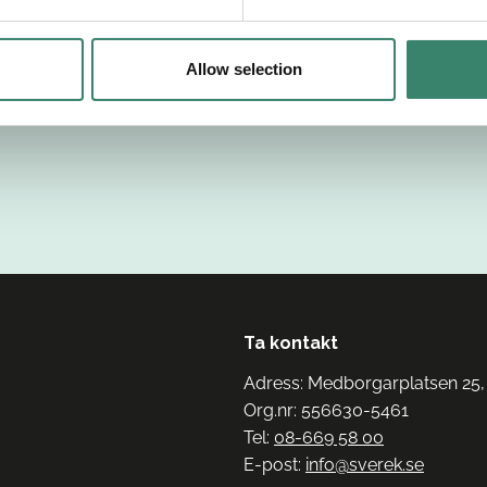
Allow selection
Ta kontakt
Adress: Medborgarplatsen 25,
Org.nr: 556630-5461
Tel:
08-669 58 00
E-post:
info@sverek.se