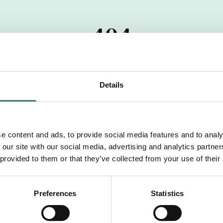
404
 startdatumet har passerats. Vi uppskattar verkligen dit
pdrag, ibland snabbare än vad vi hinner publicera d
Details
vi dig med mer information om våra aktuella uppdrag
drömuppdrag. Välkommen!
e content and ads, to provide social media features and to analy
 our site with our social media, advertising and analytics partn
Tillbaka till Sverek
 provided to them or that they’ve collected from your use of their
Preferences
Statistics