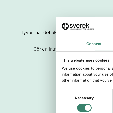
Tyvärr har det aktuella jobbet tagits bort då
up
Consent
Gör en intresseanmälan så kontaktar 
This website uses cookies
We use cookies to personalis
information about your use of
other information that you’ve
C
Necessary
o
n
s