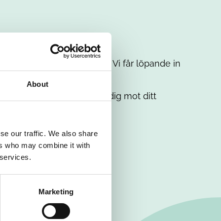
t intresse. Misströsta inte. Vi får löpande in
em.
About
. Tillsammans matchar vi dig mot ditt
se our traffic. We also share
ers who may combine it with
 services.
Marketing