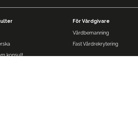
ulter
För Vårdgivare
Vårdbemanning
erska
Fast Vårdrekrytering
om konsult
Norge
 Danmark