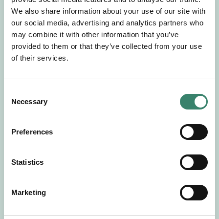
Gör en intresseanmälan så kontaktar vi dig med
We also share information about your use of our site with
mer information om våra aktuella uppdrag.
our social media, advertising and analytics partners who
Tillsammans matchar vi dig mot ditt
may combine it with other information that you’ve
drömuppdrag. Välkommen!
provided to them or that they’ve collected from your use
of their services.
Tillbaka till Sverek
C
Necessary
o
n
s
Preferences
e
n
t
Statistics
S
e
Marketing
l
e