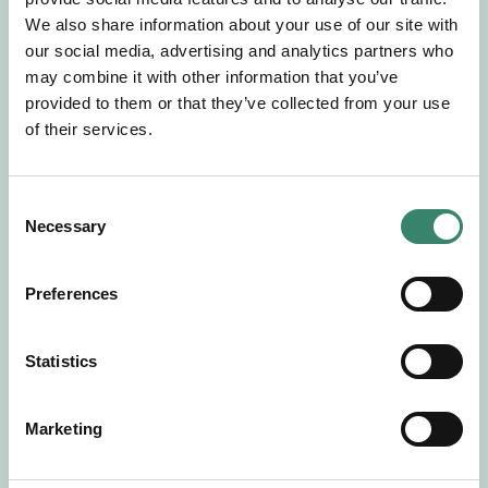
Gör en intresseanmälan så kontaktar vi dig med
We also share information about your use of our site with
mer information om våra aktuella uppdrag.
our social media, advertising and analytics partners who
Tillsammans matchar vi dig mot ditt
may combine it with other information that you’ve
drömuppdrag. Välkommen!
provided to them or that they’ve collected from your use
of their services.
Tillbaka till Sverek
C
Necessary
o
n
s
Preferences
e
n
t
Statistics
S
e
Marketing
l
e