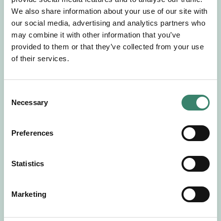
Gör en intresseanmälan så kontaktar vi dig med
We also share information about your use of our site with
mer information om våra aktuella uppdrag.
our social media, advertising and analytics partners who
Tillsammans matchar vi dig mot ditt
may combine it with other information that you’ve
drömuppdrag. Välkommen!
provided to them or that they’ve collected from your use
of their services.
Tillbaka till Sverek
C
Necessary
o
n
s
Preferences
e
n
t
Statistics
S
e
Marketing
l
e