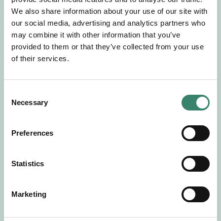
Gör en intresseanmälan så kontaktar vi dig med
We also share information about your use of our site with
mer information om våra aktuella uppdrag.
our social media, advertising and analytics partners who
Tillsammans matchar vi dig mot ditt
may combine it with other information that you’ve
drömuppdrag. Välkommen!
provided to them or that they’ve collected from your use
of their services.
Tillbaka till Sverek
C
Necessary
o
n
s
Preferences
e
n
t
Statistics
S
e
Marketing
l
e