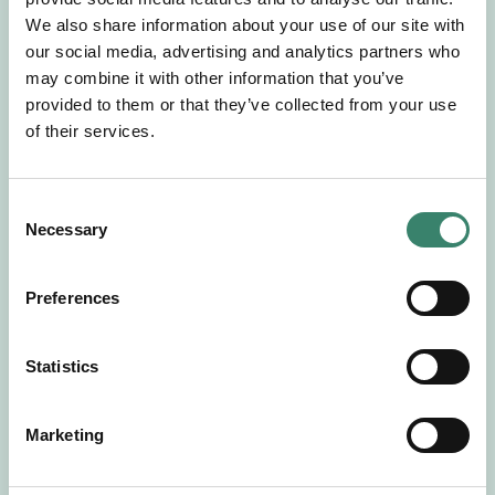
Gör en intresseanmälan så kontaktar vi dig med
We also share information about your use of our site with
mer information om våra aktuella uppdrag.
our social media, advertising and analytics partners who
Tillsammans matchar vi dig mot ditt
may combine it with other information that you’ve
drömuppdrag. Välkommen!
provided to them or that they’ve collected from your use
of their services.
Tillbaka till Sverek
C
Necessary
o
n
s
Preferences
e
n
t
Statistics
S
e
Marketing
l
e