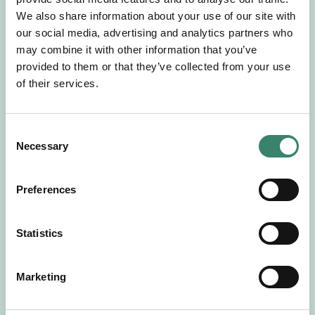
Gör en intresseanmälan så kontaktar vi dig med
We also share information about your use of our site with
mer information om våra aktuella uppdrag.
our social media, advertising and analytics partners who
Tillsammans matchar vi dig mot ditt
may combine it with other information that you’ve
drömuppdrag. Välkommen!
provided to them or that they’ve collected from your use
of their services.
Tillbaka till Sverek
C
Necessary
o
n
s
Preferences
e
n
t
Statistics
S
e
Marketing
l
e