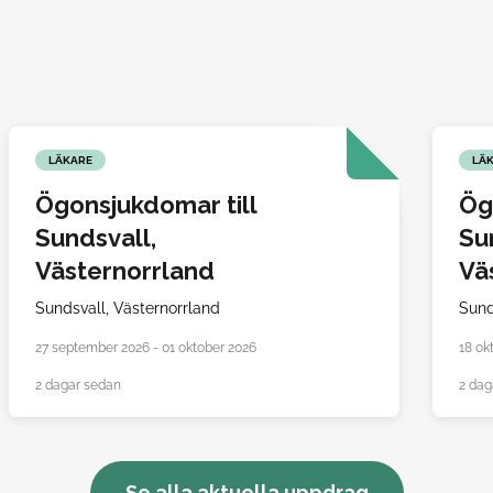
LÄKARE
LÄ
Ögonsjukdomar till
Ög
Sundsvall,
Su
Västernorrland
Vä
Sundsvall,
Västernorrland
Sund
27 september 2026 - 01 oktober 2026
18 ok
2 dagar sedan
2 dag
Se alla aktuella uppdrag