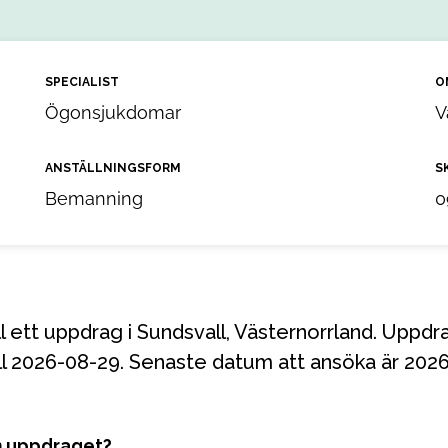
SPECIALIST
O
Ögonsjukdomar
V
ANSTÄLLNINGSFORM
S
Bemanning
0
ill 2026-08-29. Senaste datum att ansöka är 2026
m uppdraget?