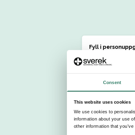
Fyll i personuppg
Personnummer 
Förnamn
Consent
Välj yrkesroll
This website uses cookies
We use cookies to personalis
Välj önskat arb
information about your use of
other information that you’ve