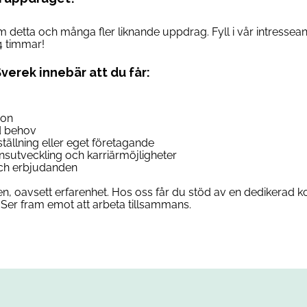
om detta och många fler liknande uppdrag. Fyll i vår intresse
4 timmar!
Sverek innebär att du får:
son
d behov
anställning eller eget företagande
ensutveckling och karriärmöjligheter
 och erbjudanden
n, oavsett erfarenhet. Hos oss får du stöd av en dedikerad ko
Ser fram emot att arbeta tillsammans.