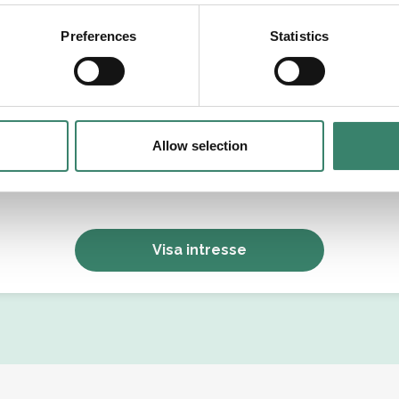
tällningsform
Preferences
Statistics
Allow selection
Jag godkänner Sverek’s
användarvillkor
och
sekretesspolicy
.
Visa intresse