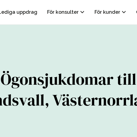
Lediga uppdrag
För konsulter
För kunder
Ögonsjukdomar till
dsvall, Västernorr