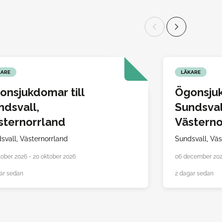
KARE
LÄKARE
onsjukdomar till
Ögonsjuk
ndsvall,
Sundsval
sternorrland
Västerno
svall,
Västernorrland
Sundsvall,
Väs
tober 2026 - 20 oktober 2026
06 december 202
ar sedan
2 dagar sedan