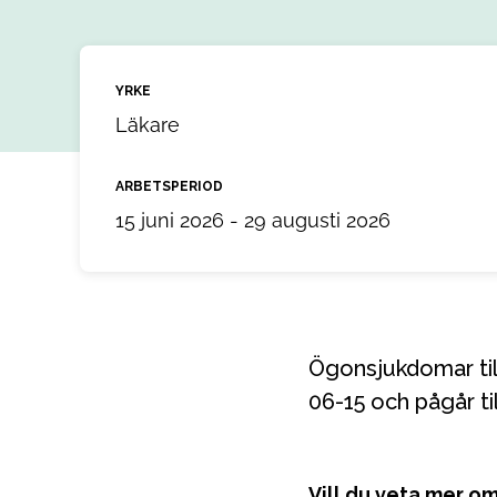
YRKE
Läkare
ARBETSPERIOD
15 juni 2026 - 29 augusti 2026
Ögonsjukdomar till ett uppdrag i Sundsvall, Västernorrland. Uppdraget startar 2026-
06-15 och pågår t
Vill du veta mer o