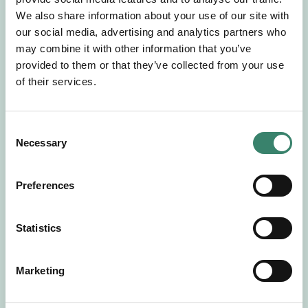
Gör en intresseanmälan så kontaktar vi dig med
We also share information about your use of our site with
mer information om våra aktuella uppdrag.
our social media, advertising and analytics partners who
Tillsammans matchar vi dig mot ditt
may combine it with other information that you’ve
drömuppdrag. Välkommen!
provided to them or that they’ve collected from your use
of their services.
Tillbaka till Sverek
C
Necessary
o
n
s
Preferences
e
n
t
Statistics
S
e
Marketing
l
e