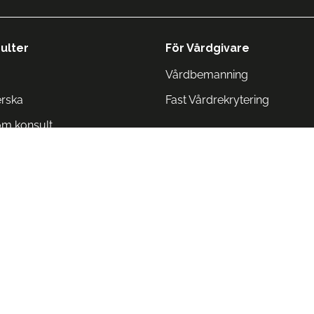
ulter
För Vårdgivare
Vårdbemanning
erska
Fast Vårdrekrytering
om konsult
Norge
 Danmark