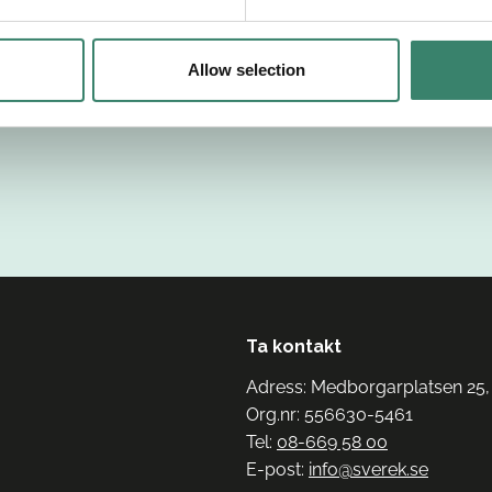
Allow selection
Ta kontakt
Adress: Medborgarplatsen 25,
Org.nr: 556630-5461
Tel:
08-669 58 00
E-post:
info@sverek.se