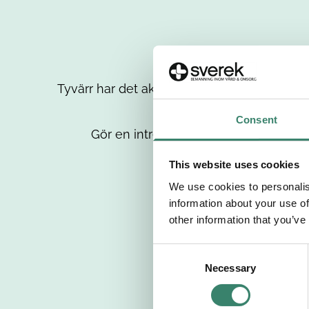
Tyvärr har det aktuella jobbet tagits bort då
up
Consent
Gör en intresseanmälan så kontaktar 
This website uses cookies
We use cookies to personalis
information about your use of
other information that you’ve
C
Necessary
o
n
s