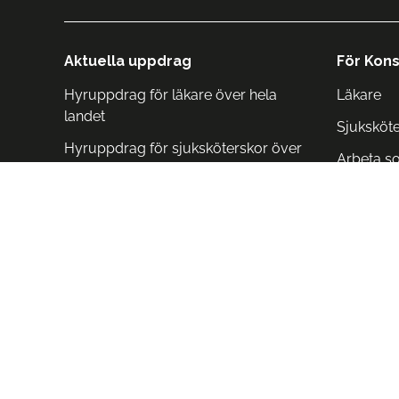
Aktuella uppdrag
För Kons
Hyruppdrag för läkare över hela
Läkare
landet
Sjuksköt
Hyruppdrag för sjuksköterskor över
Arbeta s
hela landet
Arbeta i 
Arbeta i