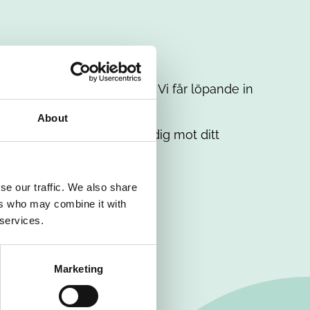
t intresse. Misströsta inte. Vi får löpande in
em.
About
. Tillsammans matchar vi dig mot ditt
se our traffic. We also share
ers who may combine it with
 services.
Marketing