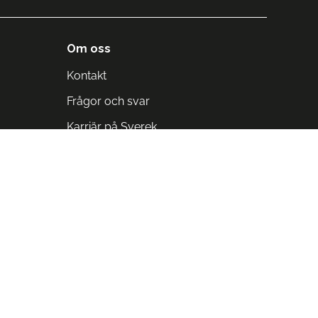
Om oss
Kontakt
Frågor och svar
Karriär på Sverek
Blodomloppet
Rädda liv på arbetstid