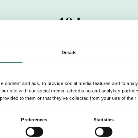
404
 startdatumet har passerats. Vi uppskattar verkligen dit
pdrag, ibland snabbare än vad vi hinner publicera d
Details
vi dig med mer information om våra aktuella uppdrag
drömuppdrag. Välkommen!
e content and ads, to provide social media features and to analy
 our site with our social media, advertising and analytics partn
Tillbaka till Sverek
 provided to them or that they’ve collected from your use of their
Preferences
Statistics