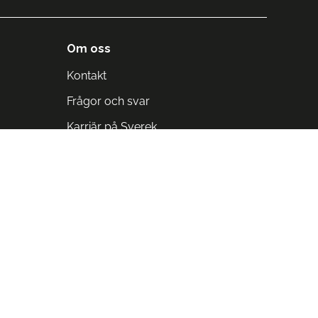
Om oss
Kontakt
Frågor och svar
Karriär på Sverek
Blodomloppet
Rädda liv på arbetstid