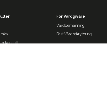
ulter
För Vårdgivare
Vårdbemanning
erska
Fast Vårdrekrytering
om konsult
Norge
 Danmark