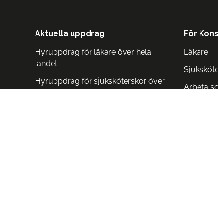
Aktuella uppdrag
För Kons
Hyruppdrag för läkare över hela
Läkare
landet
Sjuksköt
Hyruppdrag för sjuksköterskor över
Arbeta s
hela landet
Arbeta i 
Arbeta i