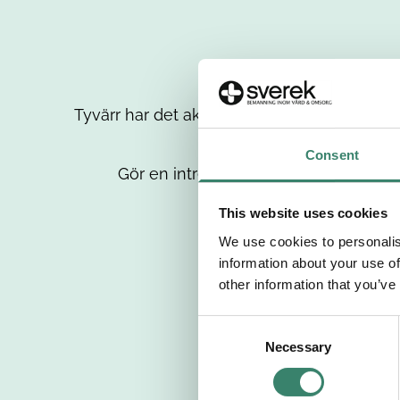
Tyvärr har det aktuella jobbet tagits bort då
up
Consent
Gör en intresseanmälan så kontaktar 
This website uses cookies
We use cookies to personalis
information about your use of
other information that you’ve
C
Necessary
o
n
s