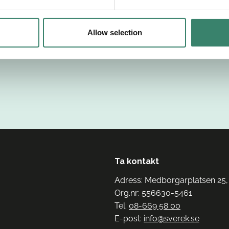
Allow selection
Ta kontakt
Adress: Medborgarplatsen 25,
Org.nr: 556630-5461
Tel:
08-669 58 00
E-post:
info@sverek.se