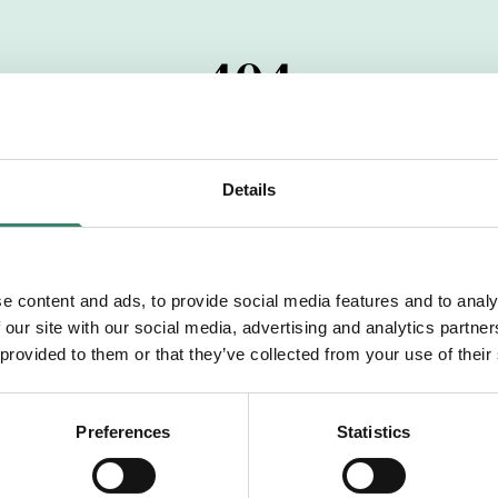
404
 startdatumet har passerats. Vi uppskattar verkligen dit
pdrag, ibland snabbare än vad vi hinner publicera d
Details
vi dig med mer information om våra aktuella uppdrag
drömuppdrag. Välkommen!
e content and ads, to provide social media features and to analy
 our site with our social media, advertising and analytics partn
Tillbaka till Sverek
 provided to them or that they’ve collected from your use of their
Preferences
Statistics