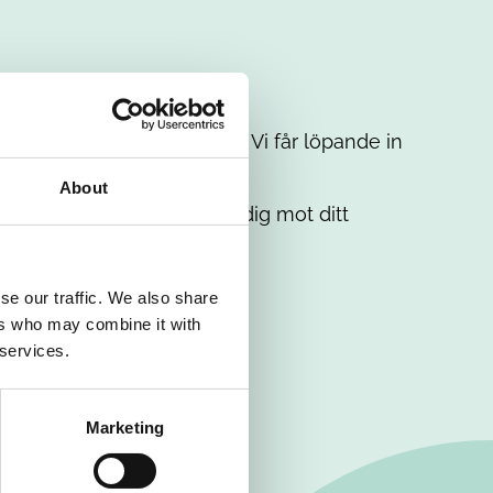
t intresse. Misströsta inte. Vi får löpande in
em.
About
. Tillsammans matchar vi dig mot ditt
se our traffic. We also share
ers who may combine it with
 services.
Marketing