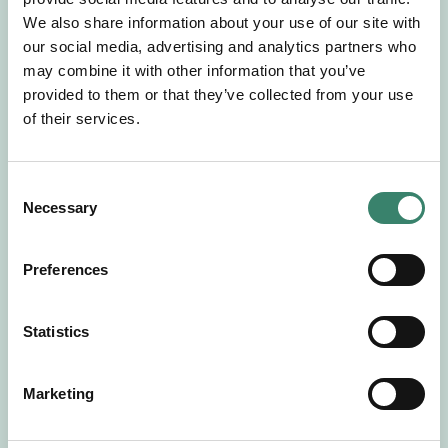
Gör en intresseanmälan så kontaktar vi dig med
We also share information about your use of our site with
mer information om våra aktuella uppdrag.
our social media, advertising and analytics partners who
Tillsammans matchar vi dig mot ditt
may combine it with other information that you’ve
drömuppdrag. Välkommen!
provided to them or that they’ve collected from your use
of their services.
Tillbaka till Sverek
C
Necessary
o
n
s
Preferences
e
n
t
Statistics
S
e
Marketing
l
e