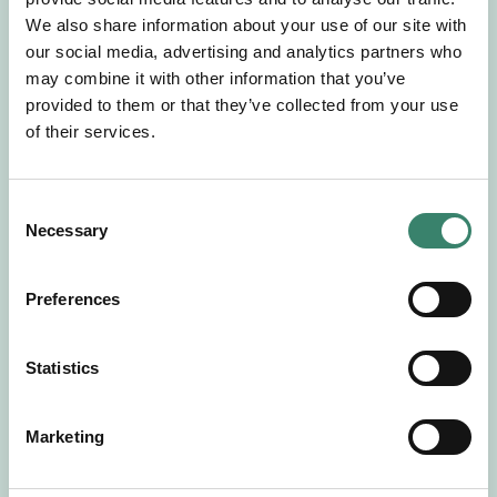
Gör en intresseanmälan så kontaktar vi dig med
We also share information about your use of our site with
mer information om våra aktuella uppdrag.
our social media, advertising and analytics partners who
Tillsammans matchar vi dig mot ditt
may combine it with other information that you’ve
drömuppdrag. Välkommen!
provided to them or that they’ve collected from your use
of their services.
Tillbaka till Sverek
C
Necessary
o
n
s
Preferences
e
n
t
Statistics
S
e
Marketing
l
e