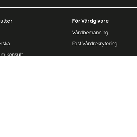
ulter
För Vårdgivare
Vårdbemanning
erska
Fast Vårdrekrytering
om konsult
Norge
 Danmark