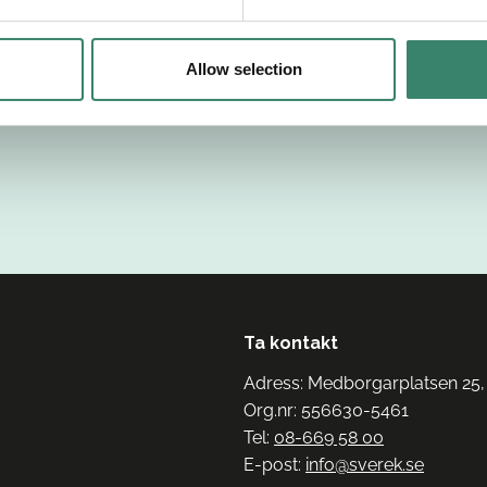
Allow selection
Ta kontakt
Adress: Medborgarplatsen 25,
Org.nr: 556630-5461
Tel:
08-669 58 00
E-post:
info@sverek.se