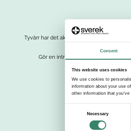
Tyvärr har det aktuella jobbet tagits bort då
up
Consent
Gör en intresseanmälan så kontaktar 
This website uses cookies
We use cookies to personalis
information about your use of
other information that you’ve
C
Necessary
o
n
s