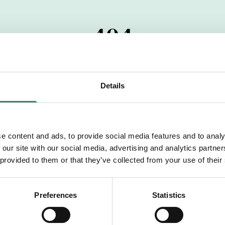
404
 startdatumet har passerats. Vi uppskattar verkligen dit
pdrag, ibland snabbare än vad vi hinner publicera d
Details
vi dig med mer information om våra aktuella uppdrag
drömuppdrag. Välkommen!
e content and ads, to provide social media features and to analy
 our site with our social media, advertising and analytics partn
Tillbaka till Sverek
 provided to them or that they’ve collected from your use of their
Preferences
Statistics