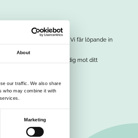
t intresse. Misströsta inte. Vi får löpande in
em.
About
. Tillsammans matchar vi dig mot ditt
se our traffic. We also share
ers who may combine it with
 services.
Marketing