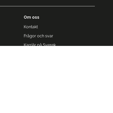
Om oss
Kontakt
Frågor och svar
Karriär på Sverek
Blodomloppet
Rädda liv på arbetstid