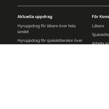
Aktuella uppdrag
För Kons
Hyruppdrag för läkare över hela
Läkare
landet
Sjuksköt
Hyruppdrag för sjuksköterskor över
Arbeta s
hela landet
Arbeta i 
Arbeta i