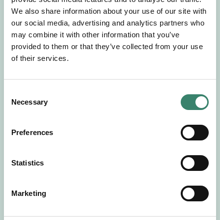
Gör en intresseanmälan så kontaktar vi dig med
We also share information about your use of our site with
mer information om våra aktuella uppdrag.
our social media, advertising and analytics partners who
Tillsammans matchar vi dig mot ditt
may combine it with other information that you’ve
drömuppdrag. Välkommen!
provided to them or that they’ve collected from your use
of their services.
Tillbaka till Sverek
C
Necessary
o
n
s
Preferences
e
n
t
Statistics
S
e
Marketing
l
e