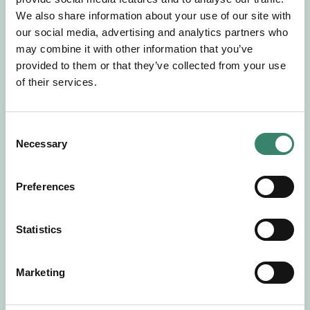
Gör en intresseanmälan så kontaktar vi dig med
We also share information about your use of our site with
mer information om våra aktuella uppdrag.
our social media, advertising and analytics partners who
Tillsammans matchar vi dig mot ditt
may combine it with other information that you’ve
drömuppdrag. Välkommen!
provided to them or that they’ve collected from your use
of their services.
Tillbaka till Sverek
C
Necessary
o
n
s
Preferences
e
n
t
Statistics
S
e
Marketing
l
e