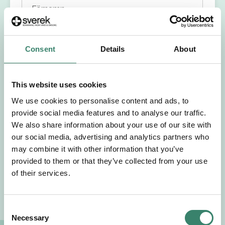
Förnamn
Efternamn
Consent
Details
About
Välj yrkesroll
This website uses cookies
Välj önskat arbetsområde
We use cookies to personalise content and ads, to
provide social media features and to analyse our traffic.
We also share information about your use of our site with
Välj önskad anställningsform
our social media, advertising and analytics partners who
may combine it with other information that you’ve
+46
provided to them or that they’ve collected from your use
of their services.
E-post
C
Necessary
Jag godkänner Sverek’s
användarvillkor
och
o