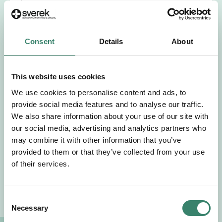
Förnamn
Efternamn
Consent
Details
About
Välj yrkesroll
This website uses cookies
We use cookies to personalise content and ads, to
Välj önskat arbetsområde
provide social media features and to analyse our traffic.
We also share information about your use of our site with
Välj önskad anställningsform
our social media, advertising and analytics partners who
may combine it with other information that you’ve
provided to them or that they’ve collected from your use
+46
of their services.
E-post
C
Necessary
o
Jag godkänner Sverek’s
användarvillkor
och
n