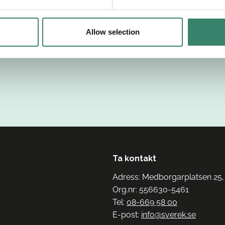
Allow selection
Ta kontakt
Adress: Medborgarplatsen 25,
Org.nr: 556630-5461
Tel:
08-669 58 00
E-post:
info@sverek.se