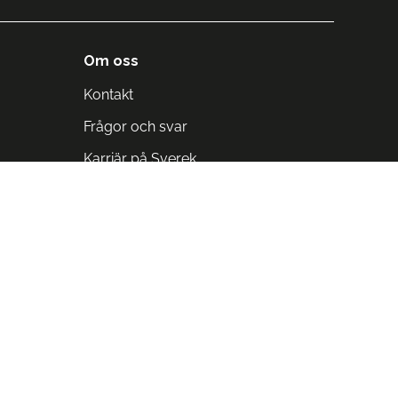
Om oss
Kontakt
Frågor och svar
Karriär på Sverek
Blodomloppet
Rädda liv på arbetstid