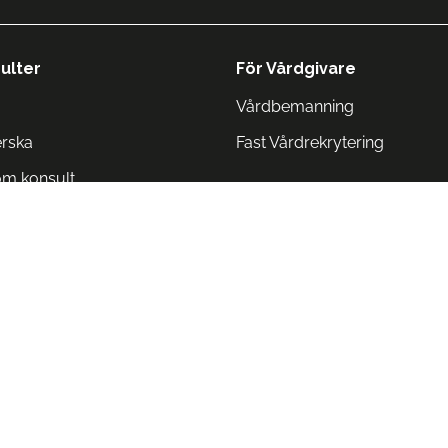
ulter
För Vårdgivare
Vårdbemanning
erska
Fast Vårdrekrytering
om konsult
Norge
 Danmark