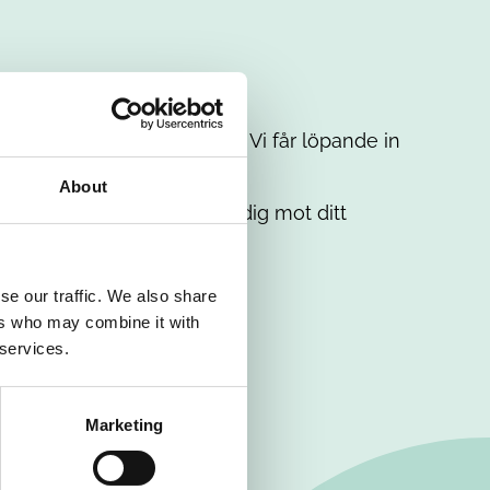
t intresse. Misströsta inte. Vi får löpande in
em.
About
. Tillsammans matchar vi dig mot ditt
se our traffic. We also share
ers who may combine it with
 services.
Marketing