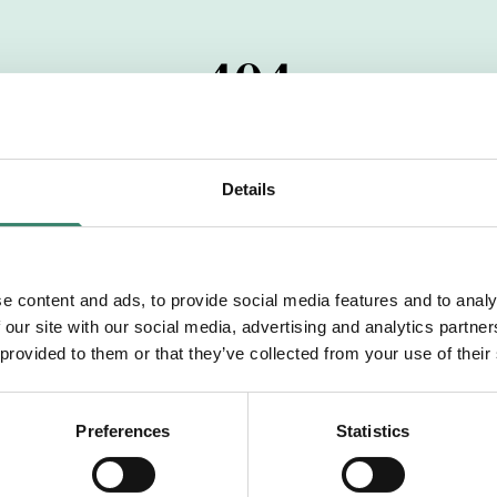
404
 startdatumet har passerats. Vi uppskattar verkligen dit
pdrag, ibland snabbare än vad vi hinner publicera d
Details
vi dig med mer information om våra aktuella uppdrag
drömuppdrag. Välkommen!
e content and ads, to provide social media features and to analy
 our site with our social media, advertising and analytics partn
Tillbaka till Sverek
 provided to them or that they’ve collected from your use of their
Preferences
Statistics