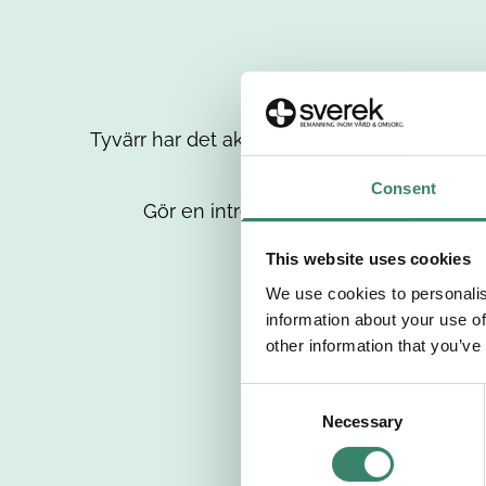
Tyvärr har det aktuella jobbet tagits bort då
up
Consent
Gör en intresseanmälan så kontaktar 
This website uses cookies
We use cookies to personalis
information about your use of
other information that you’ve
C
Necessary
o
n
s