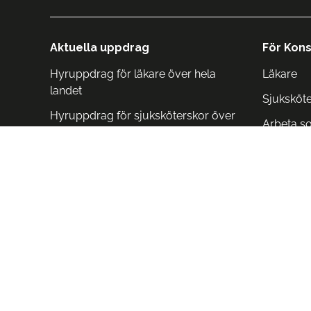
Aktuella uppdrag
För Kons
Hyruppdrag för läkare över hela
Läkare
landet
Sjuksköt
Hyruppdrag för sjuksköterskor över
Arbeta s
hela landet
Arbeta i 
Arbeta i