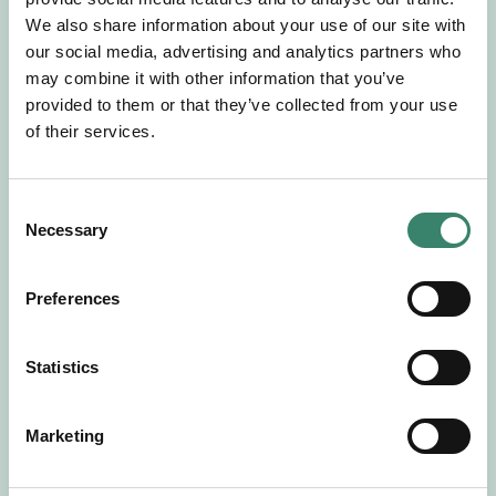
Gör en intresseanmälan så kontaktar vi dig med
We also share information about your use of our site with
mer information om våra aktuella uppdrag.
our social media, advertising and analytics partners who
Tillsammans matchar vi dig mot ditt
may combine it with other information that you’ve
drömuppdrag. Välkommen!
provided to them or that they’ve collected from your use
of their services.
Tillbaka till Sverek
C
Necessary
o
n
s
Preferences
e
n
t
Statistics
S
e
Marketing
l
e