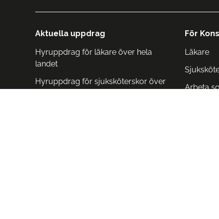
Aktuella uppdrag
För Kons
Hyruppdrag för läkare över hela
Läkare
landet
Sjuksköt
Hyruppdrag för sjuksköterskor över
Arbeta s
hela landet
Arbeta i 
Arbeta i