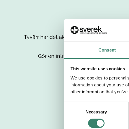
Tyvärr har det aktuella jobbet tagits bort då
up
Consent
Gör en intresseanmälan så kontaktar 
This website uses cookies
We use cookies to personalis
information about your use of
other information that you’ve
C
Necessary
o
n
s