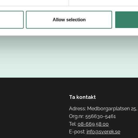
Allow selection
Ta kontakt
Adress: Medborgarplatsen 25,
Org.nr: 556630-5461
Tel:
08-669 58 00
E-post:
info@sverek.se