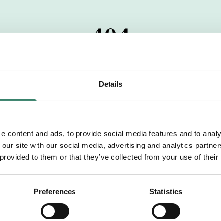
404
 startdatumet har passerats. Vi uppskattar verkligen dit
pdrag, ibland snabbare än vad vi hinner publicera d
Details
vi dig med mer information om våra aktuella uppdrag
drömuppdrag. Välkommen!
e content and ads, to provide social media features and to analy
 our site with our social media, advertising and analytics partn
Tillbaka till Sverek
 provided to them or that they’ve collected from your use of their
Preferences
Statistics