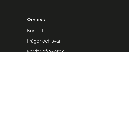
Om oss
Kontakt
Frågor och svar
Karriär på Sverek
Blodomloppet
Rädda liv på arbetstid