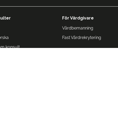
ulter
För Vårdgivare
Vårdbemanning
erska
Fast Vårdrekrytering
om konsult
Norge
 Danmark