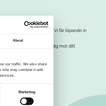
t intresse. Misströsta inte. Vi får löpande in
em.
About
. Tillsammans matchar vi dig mot ditt
se our traffic. We also share
ers who may combine it with
 services.
Marketing