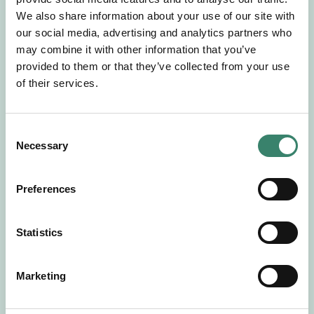
Gör en intresseanmälan så kontaktar vi dig med
We also share information about your use of our site with
mer information om våra aktuella uppdrag.
our social media, advertising and analytics partners who
Tillsammans matchar vi dig mot ditt
may combine it with other information that you’ve
drömuppdrag. Välkommen!
provided to them or that they’ve collected from your use
of their services.
Tillbaka till Sverek
C
Necessary
o
n
s
Preferences
e
n
t
Statistics
S
e
Marketing
l
e