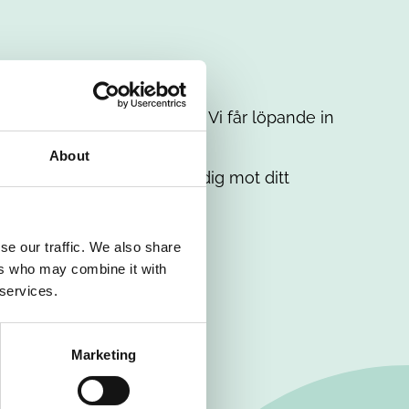
t intresse. Misströsta inte. Vi får löpande in
em.
About
. Tillsammans matchar vi dig mot ditt
se our traffic. We also share
ers who may combine it with
 services.
Marketing