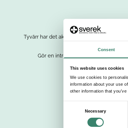
Tyvärr har det aktuella jobbet tagits bort då
up
Consent
Gör en intresseanmälan så kontaktar 
This website uses cookies
We use cookies to personalis
information about your use of
other information that you’ve
C
Necessary
o
n
s