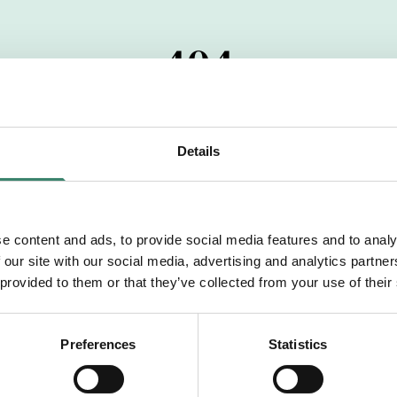
404
 startdatumet har passerats. Vi uppskattar verkligen dit
pdrag, ibland snabbare än vad vi hinner publicera d
Details
vi dig med mer information om våra aktuella uppdrag
drömuppdrag. Välkommen!
e content and ads, to provide social media features and to analy
 our site with our social media, advertising and analytics partn
Tillbaka till Sverek
 provided to them or that they’ve collected from your use of their
Preferences
Statistics