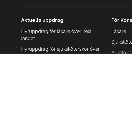
Aktuella uppdrag
För Kons
Hyruppdrag för läkare över hela
Läkare
landet
Sjuksköt
Hyruppdrag för sjuksköterskor över
Arbeta s
hela landet
Arbeta i 
Arbeta i