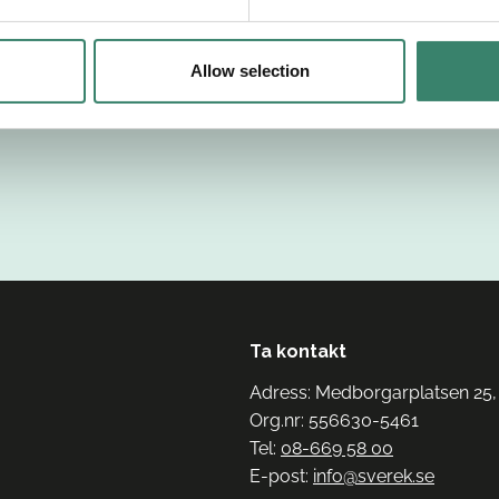
Allow selection
Ta kontakt
Adress: Medborgarplatsen 25,
Org.nr: 556630-5461
Tel:
08-669 58 00
E-post:
info@sverek.se