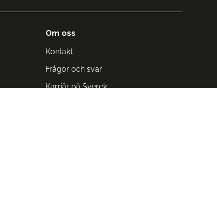
Om oss
Kontakt
Frågor och svar
Karriär på Sverek
Blodomloppet
Rädda liv på arbetstid