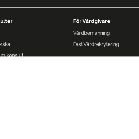
ulter
För Vårdgivare
Vårdbemanning
erska
Fast Vårdrekrytering
om konsult
Norge
 Danmark