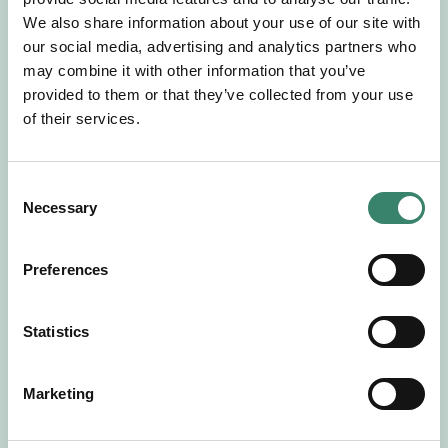
Gör en intresseanmälan så kontaktar vi dig med
We also share information about your use of our site with
mer information om våra aktuella uppdrag.
our social media, advertising and analytics partners who
Tillsammans matchar vi dig mot ditt
may combine it with other information that you’ve
drömuppdrag. Välkommen!
provided to them or that they’ve collected from your use
of their services.
Tillbaka till Sverek
C
Necessary
o
n
s
Preferences
e
n
t
Statistics
S
e
Marketing
l
e