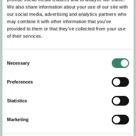
Gör en intresseanmälan så kontaktar vi dig med
We also share information about your use of our site with
mer information om våra aktuella uppdrag.
our social media, advertising and analytics partners who
Tillsammans matchar vi dig mot ditt
may combine it with other information that you’ve
drömuppdrag. Välkommen!
provided to them or that they’ve collected from your use
of their services.
Tillbaka till Sverek
C
Necessary
o
n
s
Preferences
e
n
t
Statistics
S
e
Marketing
l
e