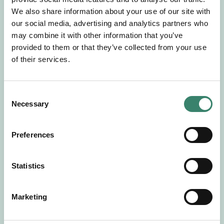
Gör en intresseanmälan så kontaktar vi dig med
We also share information about your use of our site with
mer information om våra aktuella uppdrag.
our social media, advertising and analytics partners who
Tillsammans matchar vi dig mot ditt
may combine it with other information that you’ve
drömuppdrag. Välkommen!
provided to them or that they’ve collected from your use
of their services.
Tillbaka till Sverek
C
Necessary
o
n
s
Preferences
e
n
t
Statistics
S
e
Marketing
l
e