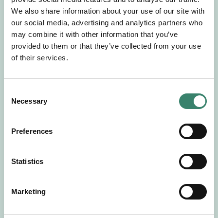
Gör en intresseanmälan så kontaktar vi dig med
We also share information about your use of our site with
mer information om våra aktuella uppdrag.
our social media, advertising and analytics partners who
Tillsammans matchar vi dig mot ditt
may combine it with other information that you’ve
drömuppdrag. Välkommen!
provided to them or that they’ve collected from your use
of their services.
Tillbaka till Sverek
C
Necessary
o
n
s
Preferences
e
n
t
Statistics
S
e
Marketing
l
e