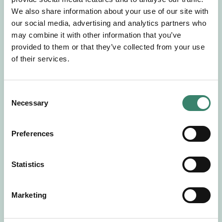
Gör en intresseanmälan så kontaktar vi dig med
We also share information about your use of our site with
mer information om våra aktuella uppdrag.
our social media, advertising and analytics partners who
Tillsammans matchar vi dig mot ditt
may combine it with other information that you’ve
drömuppdrag. Välkommen!
provided to them or that they’ve collected from your use
of their services.
Tillbaka till Sverek
C
Necessary
o
n
s
Preferences
e
n
t
Statistics
S
e
Marketing
l
e