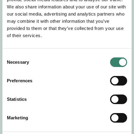
Gör en intresseanmälan så kontaktar vi dig med
We also share information about your use of our site with
mer information om våra aktuella uppdrag.
our social media, advertising and analytics partners who
Tillsammans matchar vi dig mot ditt
may combine it with other information that you’ve
drömuppdrag. Välkommen!
provided to them or that they’ve collected from your use
of their services.
Tillbaka till Sverek
C
Necessary
o
n
s
Preferences
e
n
t
Statistics
S
e
Marketing
l
e