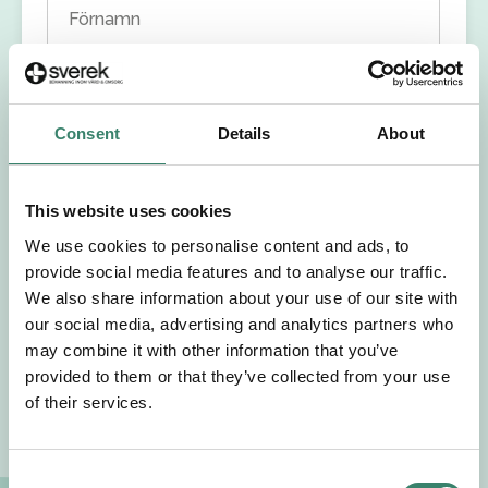
Förnamn
Efternamn
Consent
Details
About
Välj yrkesroll
This website uses cookies
Välj önskat arbetsområde
We use cookies to personalise content and ads, to
provide social media features and to analyse our traffic.
Välj önskad anställningsform
We also share information about your use of our site with
our social media, advertising and analytics partners who
+46
may combine it with other information that you’ve
provided to them or that they’ve collected from your use
of their services.
E-post
Jag godkänner Sverek’s
användarvillkor
och
C