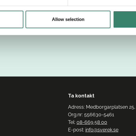
Allow selection
Ta kontakt
Adress: Medborgarplatsen 25,
Org.nr: 556630-5461
Tel:
08-669 58 00
E-post:
info@sverek.se