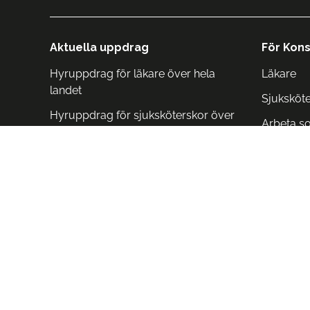
Aktuella uppdrag
För Kons
Hyruppdrag för läkare över hela
Läkare
landet
Sjuksköt
Hyruppdrag för sjuksköterskor över
Arbeta s
hela landet
Arbeta i 
Arbeta i