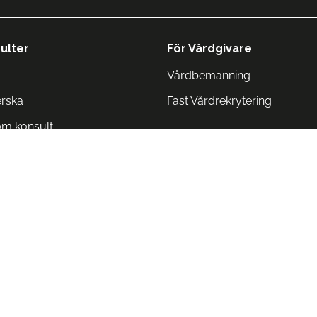
ulter
För Vårdgivare
Vårdbemanning
erska
Fast Vårdrekrytering
om konsult
Norge
 Danmark