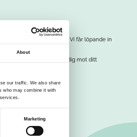
t intresse. Misströsta inte. Vi får löpande in
em.
About
. Tillsammans matchar vi dig mot ditt
se our traffic. We also share
ers who may combine it with
 services.
Marketing