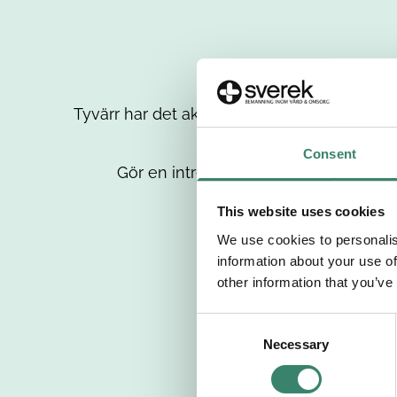
Tyvärr har det aktuella jobbet tagits bort då
up
Consent
Gör en intresseanmälan så kontaktar 
This website uses cookies
We use cookies to personalis
information about your use of
other information that you’ve
C
Necessary
o
n
s