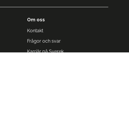
Om oss
Kontakt
Frågor och svar
Karriär på Sverek
Blodomloppet
Rädda liv på arbetstid