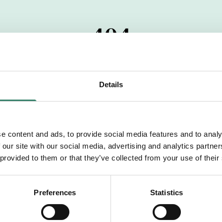
404
 startdatumet har passerats. Vi uppskattar verkligen dit
pdrag, ibland snabbare än vad vi hinner publicera d
Details
vi dig med mer information om våra aktuella uppdrag
drömuppdrag. Välkommen!
e content and ads, to provide social media features and to analy
 our site with our social media, advertising and analytics partn
Tillbaka till Sverek
 provided to them or that they’ve collected from your use of their
Preferences
Statistics