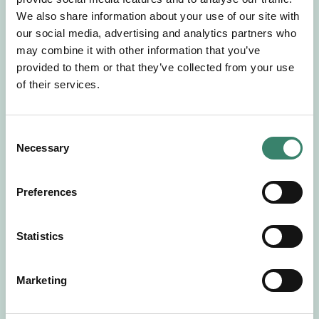
Gör en intresseanmälan så kontaktar vi dig med
We also share information about your use of our site with
mer information om våra aktuella uppdrag.
our social media, advertising and analytics partners who
Tillsammans matchar vi dig mot ditt
may combine it with other information that you’ve
drömuppdrag. Välkommen!
provided to them or that they’ve collected from your use
of their services.
Tillbaka till Sverek
C
Necessary
o
n
s
Preferences
e
n
t
Statistics
S
e
Marketing
l
e